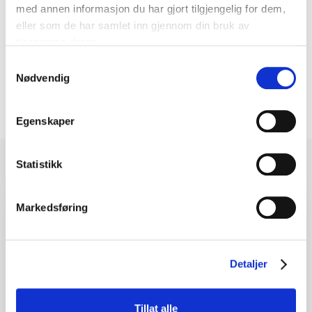
Personvern
*
med annen informasjon du har gjort tilgjengelig for dem,
eller som de har samlet inn gjennom din bruk av
Jeg godtar at informasjon som fylles ut i skjema behandles
tjenestene deres.
ihht vår
personvernerklæring
Samtykkevalg
Nødvendig
Egenskaper
Statistikk
Markedsføring
Detaljer
Tillat alle