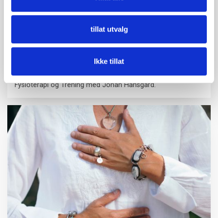
tillat utvalg
Sommertilbud VO2-maks-test
Ikke tillat
06 juli 2026
Sommertilbud på VO2-maks-testing på Ullevål og Tåsen
Fysioterapi og Trening med Johan Hansgård.