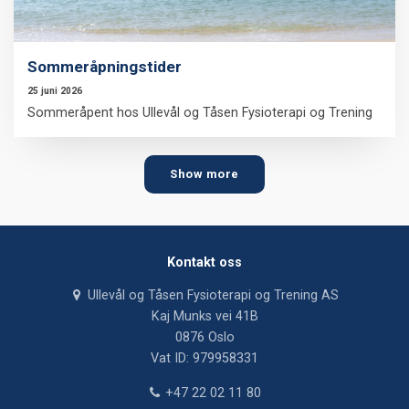
Sommeråpningstider
25 juni 2026
Sommeråpent hos Ullevål og Tåsen Fysioterapi og Trening
Show more
Kontakt oss
Ullevål og Tåsen Fysioterapi og Trening AS
Kaj Munks vei 41B
0876 Oslo
Vat ID: 979958331
+47 22 02 11 80