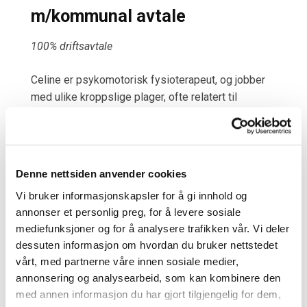
m/kommunal avtale
100% driftsavtale
Celine er psykomotorisk fysioterapeut, og jobber
med ulike kroppslige plager, ofte relatert til
kroppslig anspenthet, høyt stressnivå og
langvarige smertetilstander. Behandlingen tar
utgangspunkt i den enkeltes ressurser og har som
mål å være en hjelp til selvhjelp. Hun har også
Denne nettsiden anvender cookies
erfaring og interesse for generell opptrening
Vi bruker informasjonskapsler for å gi innhold og
knyttet til muskel-og skjelett, nevrologi og eldre.
annonser et personlig preg, for å levere sosiale
mediefunksjoner og for å analysere trafikken vår. Vi deler
Utdanning:
dessuten informasjon om hvordan du bruker nettstedet
Master i psykomotorisk fysioterapi (UiT – Norges
vårt, med partnerne våre innen sosiale medier,
arktiske universitet, 2022)
annonsering og analysearbeid, som kan kombinere den
Bachelor i fysioterapi (OsloMet 2018)
med annen informasjon du har gjort tilgjengelig for dem,