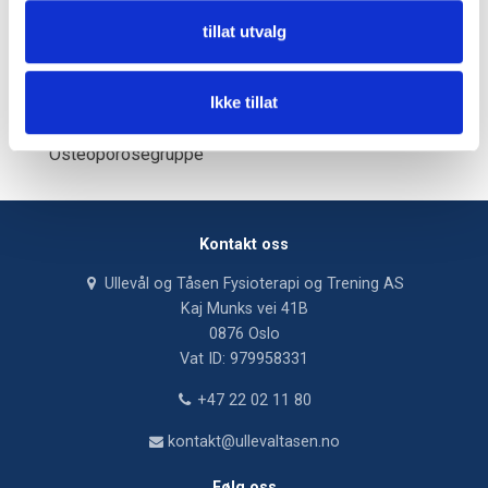
Fysioterapeut ved Rikshospitalet (2019)
tillat utvalg
Fysioterapeut i Rygge kommune (2018)
Gruppetimer:
Ikke tillat
Seniorgruppe
Osteoporosegruppe
Kontakt oss
Ullevål og Tåsen Fysioterapi og Trening AS
Kaj Munks vei 41B
0876 Oslo
Vat ID: 979958331
+47 22 02 11 80
kontakt@ullevaltasen.no
Følg oss