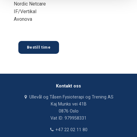
Nordic Netcare
IF/Vertikal
Avonova
Bestill time
Kontakt oss
Ullevål og Tåsen Fysioterapi og Trening AS
Kaj Munks vei 41B
0876 Oslo
Vat ID: 979958331
+47 22 02 11 80