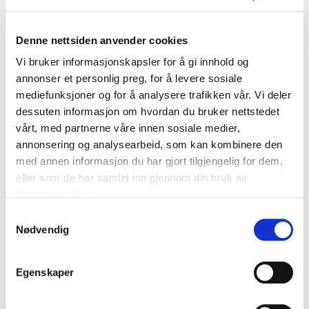
ta som fysioterapeut for å bedre hjelpe pasienter
med disse problemene tilbake til hverdagen.
Denne nettsiden anvender cookies
Denne kunnskapen har han også fått god nytte av i
behandling av andre plager i rygg, skulder og
Vi bruker informasjonskapsler for å gi innhold og
nakke.
annonser et personlig preg, for å levere sosiale
mediefunksjoner og for å analysere trafikken vår. Vi deler
På fritiden har Eivind alltid vært en aktiv
dessuten informasjon om hvordan du bruker nettstedet
vårt, med partnerne våre innen sosiale medier,
idrettsutøver, med nasjonale meritter innen friidrett
annonsering og analysearbeid, som kan kombinere den
og olympisk vektløfting. Han har også drevet med
med annen informasjon du har gjort tilgjengelig for dem,
svømming og nå driver han med styrkeløft på
eller som de har samlet inn gjennom din bruk av
hobbybasis. Gjennom dette har han opparbeidet
tjenestene deres.
seg bred kunnskap og stor interesse for
eksplosivitet og styrke, og benytter disse
Samtykkevalg
Nødvendig
prinsippene i fysioterapien der det er
hensiktsmessig.
Egenskaper
Utdanning:
Bachelorgrad i fysioterapi ved
OsloMet (2022)