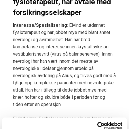
fysioterapeut, har avtale med
forsikringsselskaper
Interesse/Spesialisering
: Eivind er utdannet
fysioterapeut og har jobbet mye med blant annet
nevrologi og svimmelhet. Han har bred
kompetanse og interesse innen krystallsyke og
vestibularisnevritt (virus på balansenerven). Innen
nevrologi har han vært innom det meste av
nevrologiske lidelser gjennom arbeid på
nevrologisk avdeling på Ahus, og trives godt med å
følge opp komplekse pasienter med nevrologiske
utfall. Han har i tillegg til dette jobbet mye med
knær, hofter og skuldre både i perioden før og
tiden etter en operasjon.
Eivind skrev Bacheloroppgaven sin om langvarige,
uspesifikke korsryggplager, og hvilke grep man kan