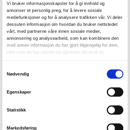
Psykolog
Vi bruker informasjonskapsler for å gi innhold og
annonser et personlig preg, for å levere sosiale
Utdanning/arbeidserfaring:
Utdannet psykolog
mediefunksjoner og for å analysere trafikken vår. Vi deler
fra Universitetet i Oslo 1995. Spesialist i klinisk
dessuten informasjon om hvordan du bruker nettstedet
nevropsykologi, og er særlig interessert i
vårt, med partnerne våre innen sosiale medier,
sammenheng mellom «kropp og sjel».
annonsering og analysearbeid, som kan kombinere den
Videreutdanning og erfaring med
med annen informasjon du har gjort tilgjengelig for dem,
spiseforstyrrelser hos barn og ungdom. Har
eller som de har samlet inn gjennom din bruk av
fordypning innen hypnoterapi/hypnose. Bruker
tjenestene deres.
dette i kombinasjon med en kognitiv tilnærming.
Samtykkevalg
Arbeider gjerne med vanlig problemstillinger som
Nødvendig
angst og depresjon. Behandler også pasienter med
ticstilstander. Har kunnskap om mestring av
Egenskaper
tilværelsen ved følgetilstander etter
hjerneorganisk skade.
Statistikk
Markedsføring
Bestill time