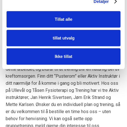
Detaljer
Tillat alle
Avslutning
tillat utvalg
Trening etter kreft er ikke bare mulig – det er anbefalt.
Med riktig veiledning og tilpasning kan trening bidra til
bedre rehabilitering, livskvalitet og helse etter kreft.
Ikke tillat
Organisasjoner som Aktiv mot kreft er viktige drivkrefter i
dette arbeidet, og bidrar til at trening blir en naturlig del av
kreftomsorgen. Finn ditt “Pusterom” eller Aktiv Instruktør i
ditt nærmiljø for å komme i gang og bli motivert. Hos oss
på Ullevål og Tåsen Fysioterapi og Trening har vi tre Aktiv
instruktører; Jan Henrik Sivertsen, Jørn Erik Strand og
Mette Karlsen. Ønsker du en individuell plan og trening, så
er du velkommen til å bestille en time hos oss – uten
behov for henvisning. Vi kan også sette opp
gruppetrening, meld gjerne din interesse til oss.