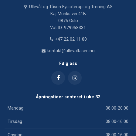
Ullevål og Tåsen Fysioterapi og Trening AS
Kaj Munks vei 41B
0876 Oslo
Vat ID: 979958331
+47 22 02 11 80
kontakt@ullevaltasen.no
Følg oss
Åpningstider senteret i uke 32
Mandag
08.00-20.00
Tirsdag
08.00-16.00
Onsdag
08.00-16.00