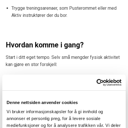
Trygge treningsarenaer, som Pusterommet eller med
Aktiv instruktører der du bor.
Hvordan komme i gang?
Start i ditt eget tempo. Selv små mengder fysisk aktivitet
kan gjøre en stor forskjell:
Gå turer – Enkle og tilgjengelige for de fleste.
Styrketrening – Bruk egen kroppsvekt, vannflasker eller
strikk.
Denne nettsiden anvender cookies
Vi bruker informasjonskapsler for å gi innhold og
Sykkel eller svømming – Skånsomme aktiviteter som
annonser et personlig preg, for å levere sosiale
også styrker kondisjonen.
mediefunksjoner og for å analysere trafikken vår. Vi deler