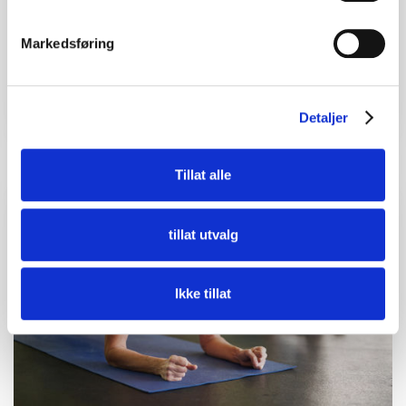
Markedsføring
Stretching for menn
Oppstart 20. august
Detaljer
Tillat alle
tillat utvalg
Ikke tillat